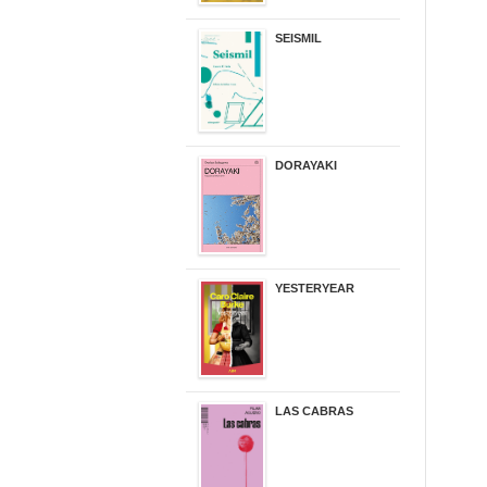
SEISMIL
14,00 €
DORAYAKI
19,50 €
YESTERYEAR
21,95 €
LAS CABRAS
20,90 €