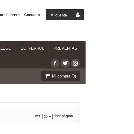
tral Librera
Contacto
Mi cuenta
ALEGO
EOI FERROL
PREVENTAS
Mi compra (
0
)
Ver
Por página