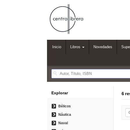
Inicio
Libros
Novedades
Supe
Explorar
6 re
Bélicos
Náutica
Naval