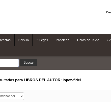
Cen
rventas
Bolsillo
*Juegos
Papelería
Libros de Texto
G
sultados para
LIBROS DEL AUTOR: lopez-fidel