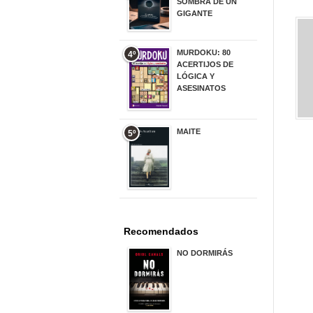
SOMBRA DE UN
GIGANTE
20,00 €
MURDOKU: 80
4º
ACERTIJOS DE
LÓGICA Y
ASESINATOS
17,90 €
MAITE
5º
22,90 €
Recomendados
NO DORMIRÁS
21,90 €