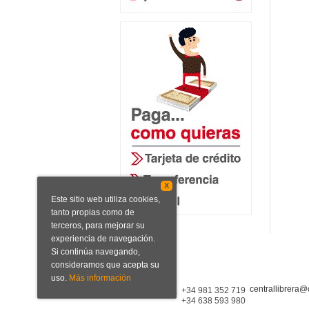
X
Este sitio web utiliza cookies,
tanto propias como de
terceros, para mejorar su
experiencia de navegación.
Si continúa navegando,
consideramos que acepta su
uso.
Más información
centrallibrera@
Central Librera
+34 981 352 719
+34 638 593 980