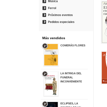
Música
Ferrol
Próximos eventos
Pedidos especiales
Más vendidos
COMERÁS FLORES
1º
19,95 €
LA INTRIGA DEL
2º
FUNERAL
INCONVENIENTE
20,90 €
ECLIPSES, LA
3º