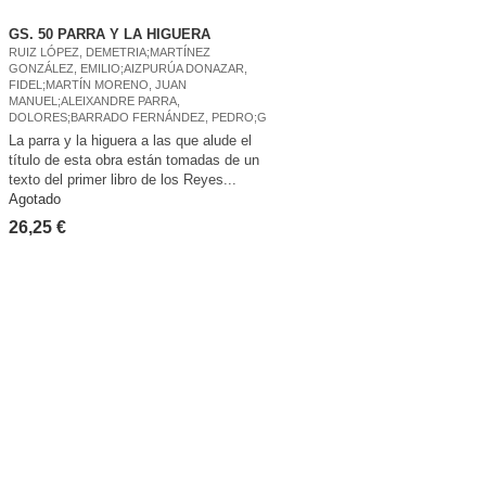
GS. 50 PARRA Y LA HIGUERA
RUIZ LÓPEZ, DEMETRIA;MARTÍNEZ
GONZÁLEZ, EMILIO;AIZPURÚA DONAZAR,
FIDEL;MARTÍN MORENO, JUAN
MANUEL;ALEIXANDRE PARRA,
DOLORES;BARRADO FERNÁNDEZ, PEDRO;G
La parra y la higuera a las que alude el
título de esta obra están tomadas de un
texto del primer libro de los Reyes...
Agotado
26,25 €