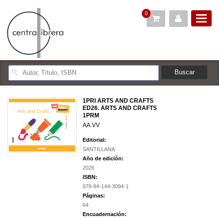
0
1PRI ARTS AND CRAFTS
ED26. ARTS AND CRAFTS
1PRM
AA.VV
Editorial:
SANTILLANA
Año de edición:
2026
ISBN:
978-84-144-3094-1
Páginas:
64
Encuadernación: