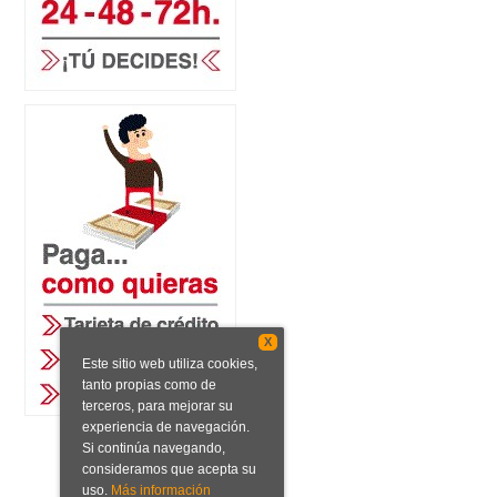
X
Este sitio web utiliza cookies,
tanto propias como de
terceros, para mejorar su
experiencia de navegación.
Si continúa navegando,
consideramos que acepta su
uso.
Más información