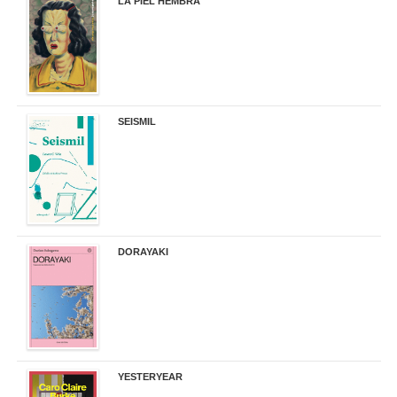
LA PIEL HEMBRA
32,90 €
SEISMIL
14,00 €
DORAYAKI
19,50 €
YESTERYEAR
21,95 €