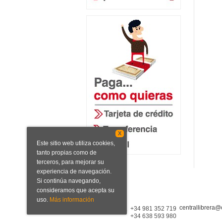
X
Este sitio web utiliza cookies,
tanto propias como de
terceros, para mejorar su
experiencia de navegación.
Si continúa navegando,
consideramos que acepta su
uso.
Más información
centrallibrera@
Central Librera
+34 981 352 719
+34 638 593 980