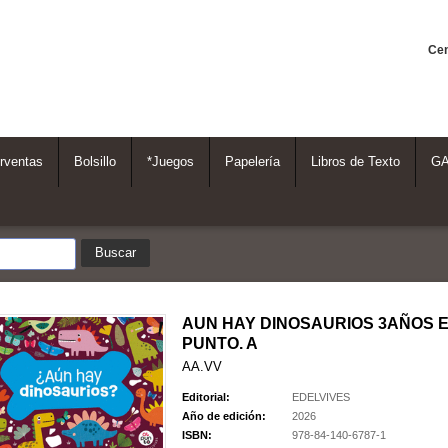
Cen
rventas
Bolsillo
*Juegos
Papelería
Libros de Texto
G
AUN HAY DINOSAURIOS 3AÑOS EI
PUNTO. A
AA.VV
Editorial:
EDELVIVES
Año de edición:
2026
ISBN:
978-84-140-6787-1