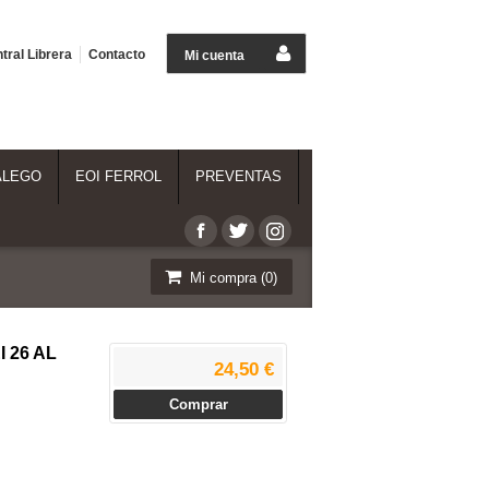
tral Librera
Contacto
Mi cuenta
ALEGO
EOI FERROL
PREVENTAS
Mi compra (
0
)
 26 AL
24,50 €
Comprar