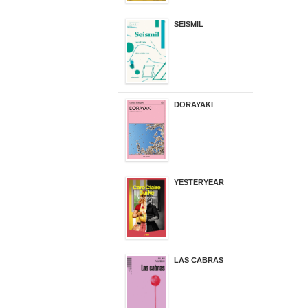
SEISMIL
14,00 €
DORAYAKI
19,50 €
YESTERYEAR
21,95 €
LAS CABRAS
20,90 €