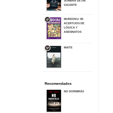
SOMBRA DE UN
GIGANTE
20,00 €
MURDOKU: 80
4º
ACERTIJOS DE
LÓGICA Y
ASESINATOS
17,90 €
MAITE
5º
22,90 €
Recomendados
NO DORMIRÁS
21,90 €