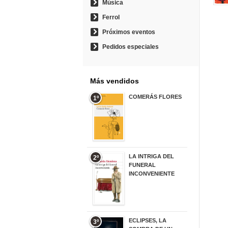
Música
Ferrol
Próximos eventos
Pedidos especiales
Más vendidos
COMERÁS FLORES
1º
19,95 €
LA INTRIGA DEL
2º
FUNERAL
INCONVENIENTE
20,90 €
ECLIPSES, LA
3º