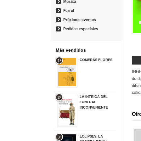
Música
Ferrol
Próximos eventos
Pedidos especiales
Más vendidos
COMERÁS FLORES
1º
19,95 €
INGE
de d
dife
calid
LA INTRIGA DEL
2º
FUNERAL
INCONVENIENTE
20,90 €
Otro
ECLIPSES, LA
3º