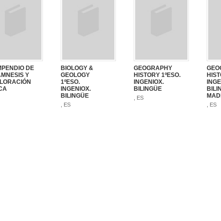
PENDIO DE
BIOLOGY &
GEOGRAPHY
GEO
MNESIS Y
GEOLOGY
HISTORY 1ºESO.
HIST
LORACIÓN
1ºESO.
INGENIOX.
INGE
ICA
INGENIOX.
BILINGÜE
BILI
BILINGÜE
MADR
, ES
, ES
, ES