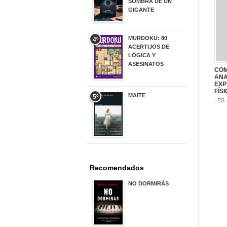
SOMBRA DE UN
GIGANTE
20,00 €
MURDOKU: 80
4º
ACERTIJOS DE
LÓGICA Y
ASESINATOS
COM
17,90 €
ANA
EXP
FÍS
MAITE
5º
, ES
22,90 €
Recomendados
NO DORMIRÁS
21,90 €