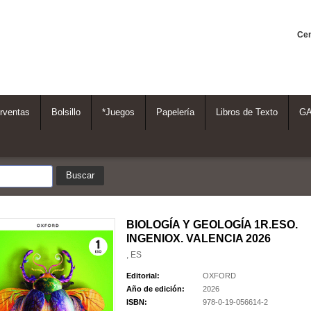
Cen
rventas
Bolsillo
*Juegos
Papelería
Libros de Texto
G
BIOLOGÍA Y GEOLOGÍA 1R.ESO.
INGENIOX. VALENCIA 2026
, ES
Editorial:
OXFORD
Año de edición:
2026
ISBN:
978-0-19-056614-2