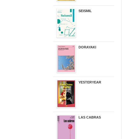
SEISMIL
14,00 €
DORAYAKI
19,50 €
YESTERYEAR
21,95 €
LAS CABRAS
20,90 €