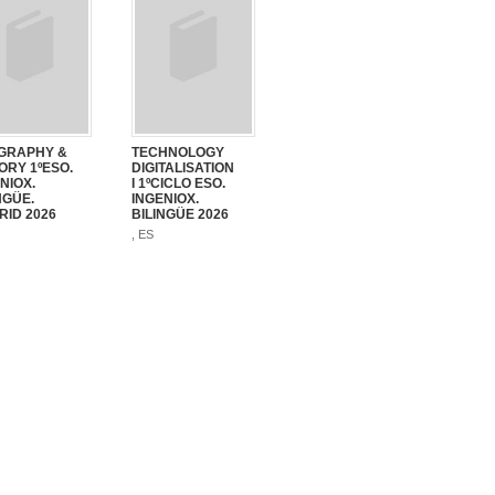
GRAPHY &
TECHNOLOGY
ORY 1ºESO.
DIGITALISATION
NIOX.
I 1ºCICLO ESO.
NGÜE.
INGENIOX.
ID 2026
BILINGÜE 2026
, ES