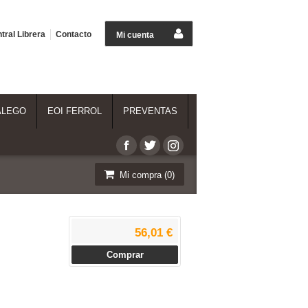
tral Librera
Contacto
Mi cuenta
ALEGO
EOI FERROL
PREVENTAS
Mi compra (
0
)
56,01 €
Comprar