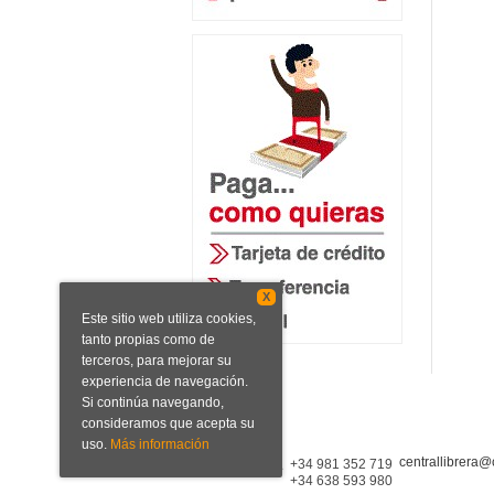
X
Este sitio web utiliza cookies,
tanto propias como de
terceros, para mejorar su
experiencia de navegación.
Si continúa navegando,
consideramos que acepta su
uso.
Más información
centrallibrera@
Central Librera
+34 981 352 719
+34 638 593 980