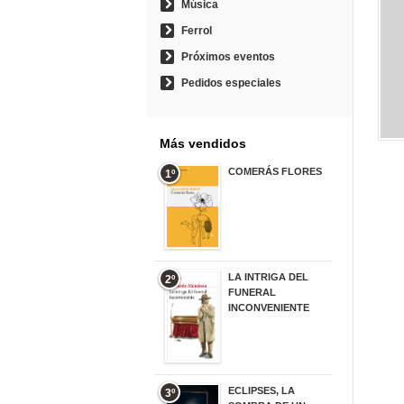
Música
Ferrol
Próximos eventos
Pedidos especiales
Más vendidos
COMERÁS FLORES
1º
19,95 €
LA INTRIGA DEL
2º
FUNERAL
INCONVENIENTE
20,90 €
ECLIPSES, LA
3º