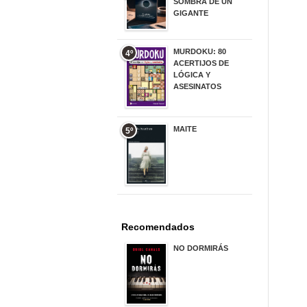
SOMBRA DE UN
GIGANTE
20,00 €
MURDOKU: 80
4º
ACERTIJOS DE
LÓGICA Y
ASESINATOS
17,90 €
MAITE
5º
22,90 €
Recomendados
NO DORMIRÁS
21,90 €