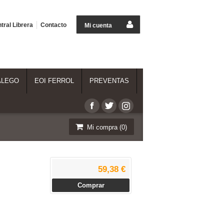
tral Librera
Contacto
Mi cuenta
ALEGO
EOI FERROL
PREVENTAS
Mi compra (
0
)
59,38 €
Comprar