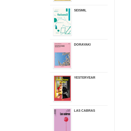
SEISMIL
14,00 €
DORAYAKI
19,50 €
YESTERYEAR
21,95 €
LAS CABRAS
20,90 €