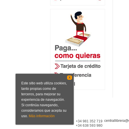
X
Este sitio web utiliza cookies,
tanto propias como de
terceros, para mejorar su
experiencia de navegación.
Si continúa navegando,
consideramos que acepta su
uso.
Más información
centrallibrera@
Central Librera
+34 981 352 719
+34 638 593 980