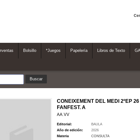
Cen
rventas
Bolsillo
*Juegos
Papelería
Libros de Texto
G
CONEIXEMENT DEL MEDI 2ºEP 26
FANFEST. A
AA.VV
Editorial:
BAULA
Año de edición:
2026
Materia
CONSULTA