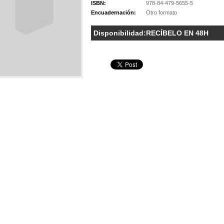
ISBN:
978-84-479-5655-5
Encuadernación:
Otro formato
Disponibilidad:
RECÍBELO EN 48H