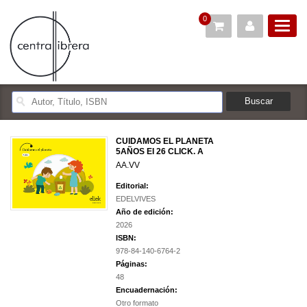
0
CUIDAMOS EL PLANETA
5AÑOS EI 26 CLICK. A
AA.VV
Editorial:
EDELVIVES
Año de edición:
2026
ISBN:
978-84-140-6764-2
Páginas:
48
Encuadernación:
Otro formato