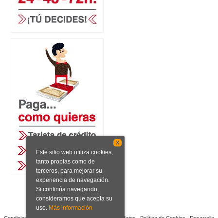
X
Este sitio web utiliza cookies,
tanto propias como de
terceros, para mejorar su
experiencia de navegación.
Si continúa navegando,
consideramos que acepta su
uso.
Más información
Condiciones de venta
Aviso legal
Protección de datos
Política de Cookies
Desarrollo