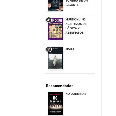
SOMBRA DE UN
GIGANTE
20,00 €
MURDOKU: 80
4º
ACERTIJOS DE
LÓGICA Y
ASESINATOS
17,90 €
MAITE
5º
22,90 €
Recomendados
NO DORMIRÁS
21,90 €