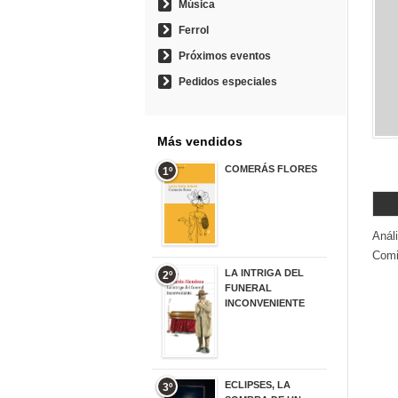
Música
Ferrol
Próximos eventos
Pedidos especiales
Más vendidos
COMERÁS FLORES
1º
19,95 €
Análi
Comi
LA INTRIGA DEL
2º
FUNERAL
INCONVENIENTE
20,90 €
ECLIPSES, LA
3º