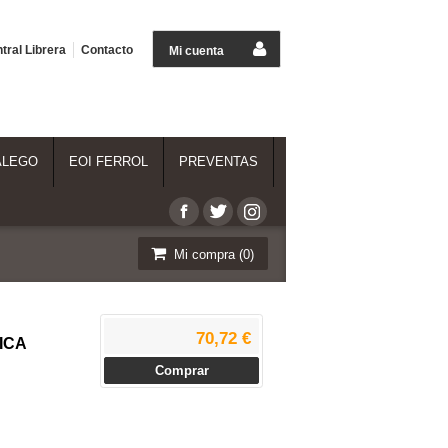
tral Librera
Contacto
Mi cuenta
ALEGO
EOI FERROL
PREVENTAS
Mi compra (
0
)
70,72 €
ICA
Comprar