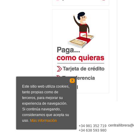
X
Este sitio web utiliza cookies,
tanto propias como de
terceros, para mejorar su
experiencia de navegación.
Si continúa navegando,
consideramos que acepta su
uso.
Más información
centrallibrera@
Central Librera
+34 981 352 719
+34 638 593 980