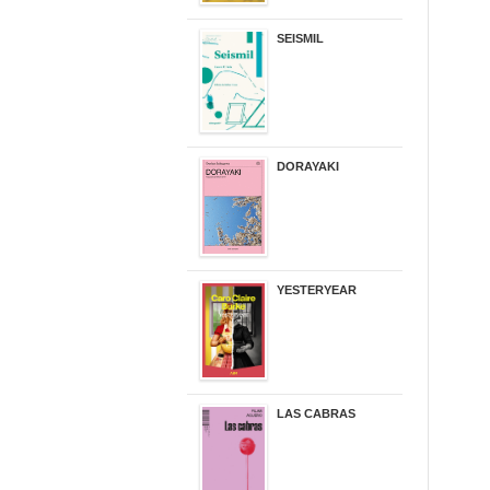
SEISMIL
14,00 €
DORAYAKI
19,50 €
YESTERYEAR
21,95 €
LAS CABRAS
20,90 €