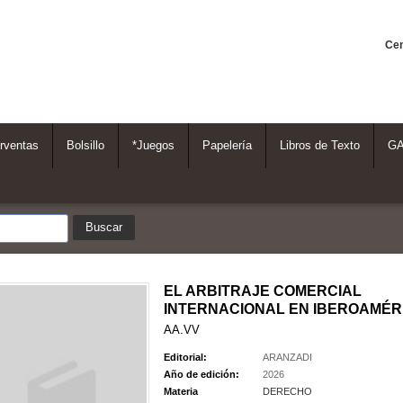
Cen
rventas
Bolsillo
*Juegos
Papelería
Libros de Texto
G
EL ARBITRAJE COMERCIAL
INTERNACIONAL EN IBEROAMÉR
AA.VV
Editorial:
ARANZADI
Año de edición:
2026
Materia
DERECHO