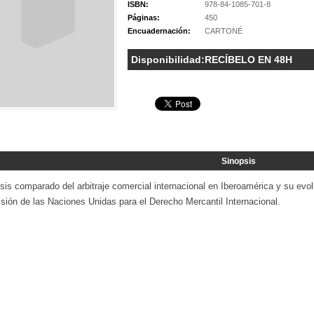
ISBN:
978-84-1085-701-8
Páginas:
450
Encuadernación:
CARTONÉ
Disponibilidad:
RECÍBELO EN 48H
Sinopsis
sis comparado del arbitraje comercial internacional en Iberoamérica y su evol
sión de las Naciones Unidas para el Derecho Mercantil Internacional.