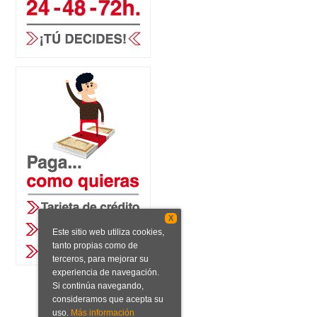
X
Este sitio web utiliza cookies,
tanto propias como de
terceros, para mejorar su
experiencia de navegación.
Si continúa navegando,
consideramos que acepta su
uso.
Más información