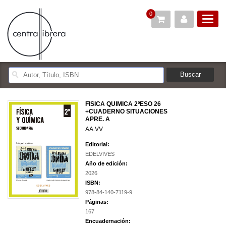
0
FISICA QUIMICA 2ºESO 26
+CUADERNO SITUACIONES
APRE. A
AA.VV
Editorial:
EDELVIVES
Año de edición:
2026
ISBN:
978-84-140-7119-9
Páginas:
167
Encuadernación: