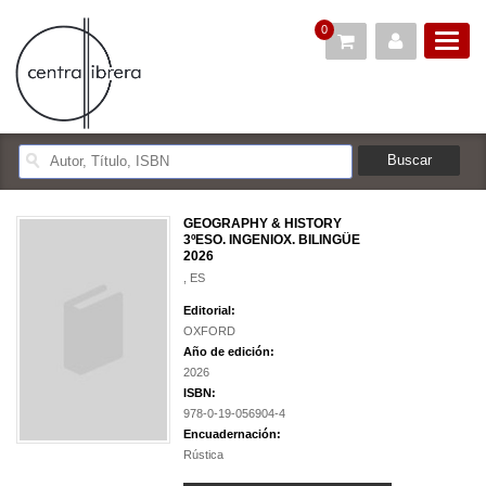
0
GEOGRAPHY & HISTORY
3ºESO. INGENIOX. BILINGÜE
2026
, ES
Editorial:
OXFORD
Año de edición:
2026
ISBN:
978-0-19-056904-4
Encuadernación:
Rústica