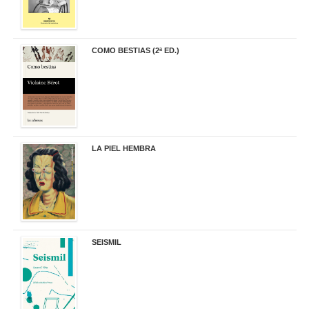
COMO BESTIAS (2ª ED.)
16,95 €
LA PIEL HEMBRA
32,90 €
SEISMIL
14,00 €