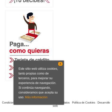
X
Este sitio web utiliza cookies,
tanto propias como de
terceros, para mejorar su
experiencia de navegación.
Si continúa navegando,
consideramos que acepta su
uso.
Más información
Condiciones de venta
Aviso legal
Protección de datos
Política de Cookies
Desarrollo
web