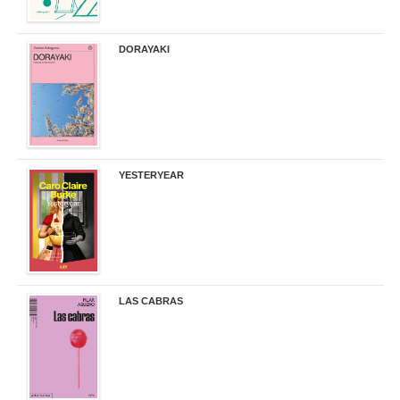
DORAYAKI
19,50 €
YESTERYEAR
21,95 €
LAS CABRAS
20,90 €