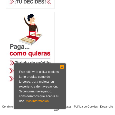
X
Este sitio web utiliza cookies,
tanto propias como de
terceros, para mejorar su
experiencia de navegación.
Si continúa navegando,
consideramos que acepta su
uso.
Más información
Condiciones de venta
Aviso legal
Protección de datos
Política de Cookies
Desarrollo
web