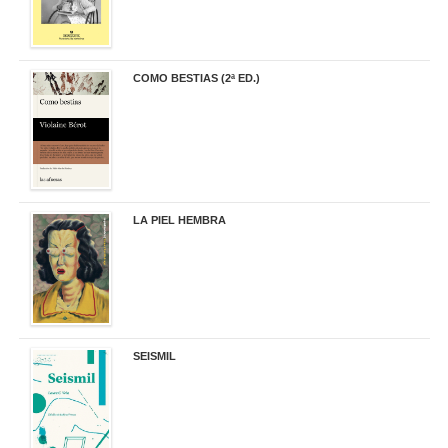
COMO BESTIAS (2ª ED.)
16,95 €
LA PIEL HEMBRA
32,90 €
SEISMIL
14,00 €