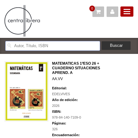
0
MATEMATICAS 1ºESO 26 +
CUADERNO SITUACIONES
APREND. A
AA.VV
Editorial:
EDELVIVES
Año de edición:
2026
ISBN:
978-84-140-7109-0
Páginas:
326
Encuadernación: