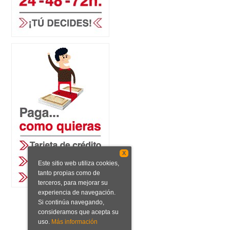
X
Este sitio web utiliza cookies,
tanto propias como de
terceros, para mejorar su
experiencia de navegación.
Si continúa navegando,
consideramos que acepta su
uso.
Más información