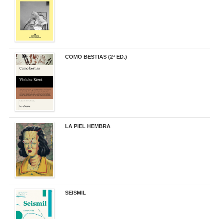
COMO BESTIAS (2ª ED.)
16,95 €
LA PIEL HEMBRA
32,90 €
SEISMIL
14,00 €