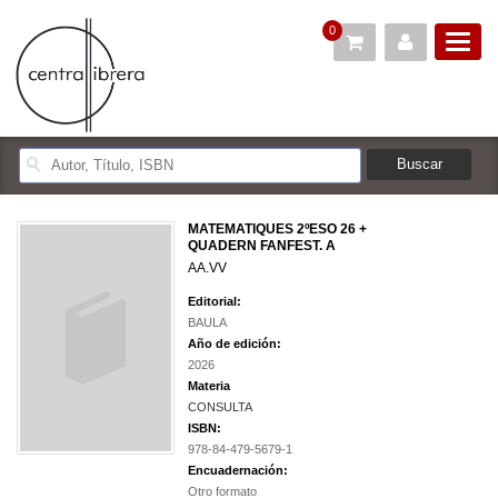
0
MATEMATIQUES 2ºESO 26 +
QUADERN FANFEST. A
AA.VV
Editorial:
BAULA
Año de edición:
2026
Materia
CONSULTA
ISBN:
978-84-479-5679-1
Encuadernación:
Otro formato