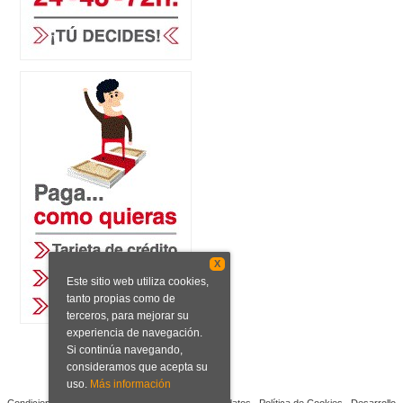
X
Este sitio web utiliza cookies,
tanto propias como de
terceros, para mejorar su
experiencia de navegación.
Si continúa navegando,
consideramos que acepta su
uso.
Más información
Condiciones de venta
Aviso legal
Protección de datos
Política de Cookies
Desarrollo