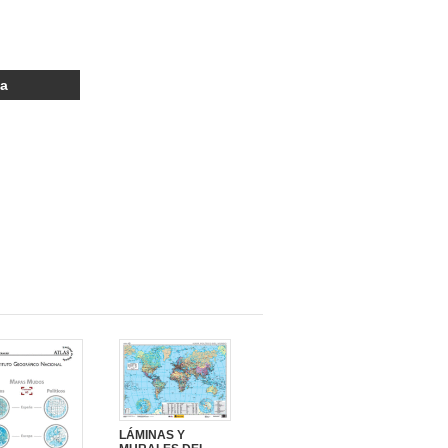
na
LÁMINAS Y