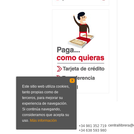
X
Este sitio web utiliza cookies,
tanto propias como de
terceros, para mejorar su
experiencia de navegación.
Si continúa navegando,
consideramos que acepta su
uso.
Más información
centrallibrera@
Central Librera
+34 981 352 719
+34 638 593 980