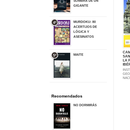
SOMBRA DE UN
GIGANTE
20,00 €
MURDOKU: 80
4º
ACERTIJOS DE
LÓGICA Y
ASESINATOS
17,90 €
CAM
MAITE
5º
SAN
LA 
22,90 €
IBÉ
INS
GEO
NAC
Recomendados
NO DORMIRÁS
21,90 €