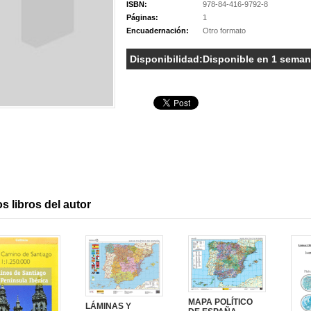
ISBN:
978-84-416-9792-8
Páginas:
1
Encuadernación:
Otro formato
Disponibilidad:
Disponible en 1 sema
s libros del autor
MAPA POLÍTICO
LÁMINAS Y