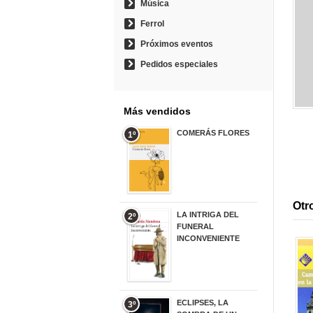
Música
Ferrol
Próximos eventos
Pedidos especiales
Más vendidos
COMERÁS FLORES
1º
19,95 €
Otro
LA INTRIGA DEL
2º
FUNERAL
INCONVENIENTE
20,90 €
ECLIPSES, LA
3º