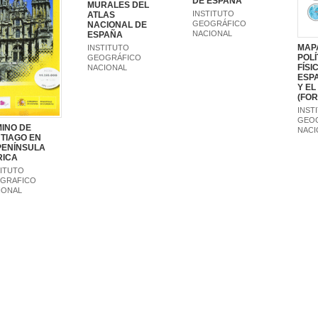
DE ESPAÑA
MURALES DEL
INSTITUTO
ATLAS
GEOGRÁFICO
NACIONAL DE
NACIONAL
ESPAÑA
MAP
INSTITUTO
POLÍ
GEOGRÁFICO
FÍSI
NACIONAL
ESP
Y E
(FOR
INST
GEO
INO DE
NACI
TIAGO EN
PENÍNSULA
RICA
TITUTO
GRAFICO
IONAL