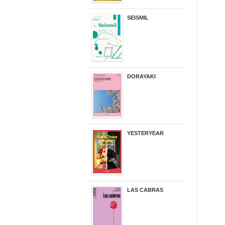
SEISMIL
14,00 €
DORAYAKI
19,50 €
YESTERYEAR
21,95 €
LAS CABRAS
20,90 €