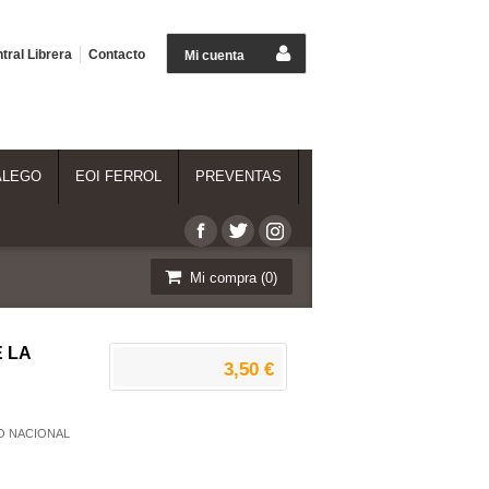
tral Librera
Contacto
Mi cuenta
ALEGO
EOI FERROL
PREVENTAS
Mi compra (
0
)
E LA
3,50 €
O NACIONAL