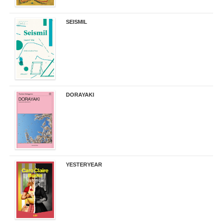
SEISMIL
14,00 €
DORAYAKI
19,50 €
YESTERYEAR
21,95 €