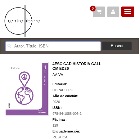
0
4ESO CAD HISTORIA GALL
CM ED26
AA.VV
Editorial:
OBRADOIRO
Año de edición:
2026
ISBN:
978-84-1088-006-1
Páginas:
129
Encuadernación:
RÚSTICA