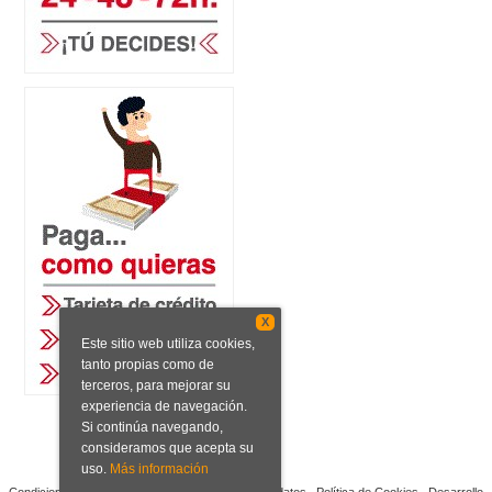
X
Este sitio web utiliza cookies,
tanto propias como de
terceros, para mejorar su
experiencia de navegación.
Si continúa navegando,
consideramos que acepta su
uso.
Más información
Condiciones de venta
Aviso legal
Protección de datos
Política de Cookies
Desarrollo