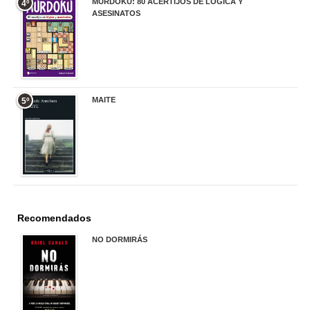
MURDOKU: 80 ACERTIJOS DE LÓGICA Y
4º
ASESINATOS
17,90 €
MAITE
5º
22,90 €
Recomendados
NO DORMIRÁS
21,90 €