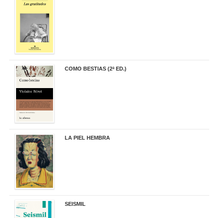
19,90 €
COMO BESTIAS (2ª ED.)
16,95 €
LA PIEL HEMBRA
32,90 €
SEISMIL
14,00 €