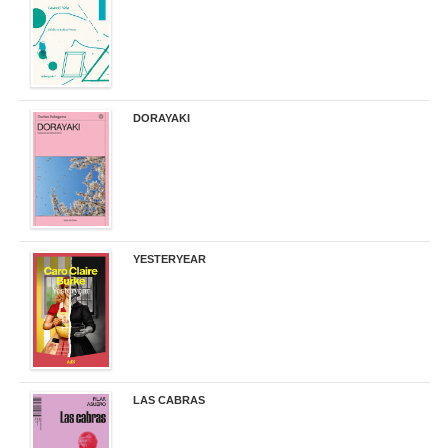
DORAYAKI
19,50 €
YESTERYEAR
21,95 €
LAS CABRAS
20,90 €