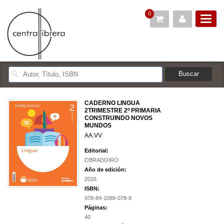
0
CADERNO LINGUA
2TRIMESTRE 2º PRIMARIA
CONSTRUINDO NOVOS
MUNDOS
AA.VV
Editorial:
OBRADOIRO
Año de edición:
2026
ISBN:
978-84-1088-078-8
Páginas:
40