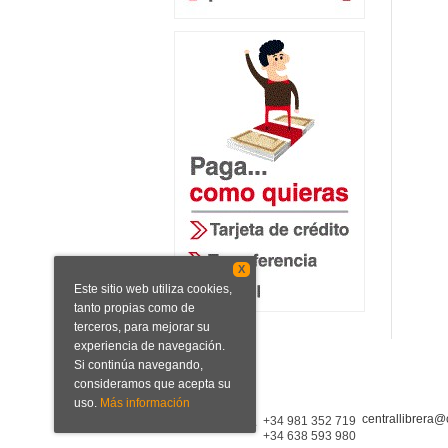
X
Este sitio web utiliza cookies,
tanto propias como de
terceros, para mejorar su
experiencia de navegación.
Si continúa navegando,
consideramos que acepta su
uso.
Más información
centrallibrera@
Central Librera
+34 981 352 719
+34 638 593 980