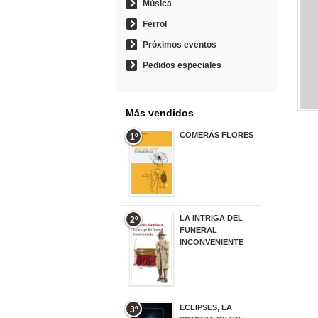
Música
Ferrol
Próximos eventos
Pedidos especiales
Más vendidos
COMERÁS FLORES
1º
19,95 €
LA INTRIGA DEL
2º
FUNERAL
INCONVENIENTE
20,90 €
ECLIPSES, LA
3º