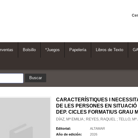
Cen
rventas
Bolsillo
*Juegos
Papelería
Libros de Texto
G
CARACTERÍSTIQUES I NECESSIT
DE LES PERSONES EN SITUACIÓ
DEP. CICLES FORMATIUS GRAU M
DÍAZ, Mª EMILIA ; REYES, RAQUEL ; TELLO, Mª
Editorial:
ALTAMAR
Año de edición:
2026