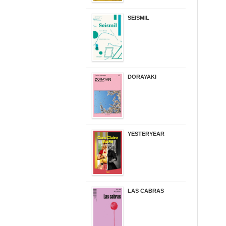
SEISMIL
14,00 €
DORAYAKI
19,50 €
YESTERYEAR
21,95 €
LAS CABRAS
20,90 €