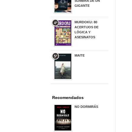
SOMBRA DE UN
GIGANTE
20,00 €
MURDOKU: 80
4º
ACERTIJOS DE
LÓGICA Y
ASESINATOS
17,90 €
MAITE
5º
22,90 €
Recomendados
NO DORMIRÁS
21,90 €