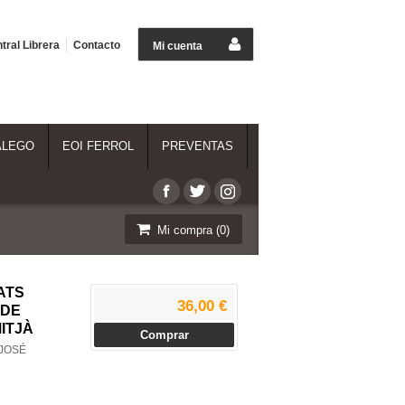
tral Librera
Contacto
Mi cuenta
ALEGO
EOI FERROL
PREVENTAS
Mi compra (
0
)
ATS
36,00 €
 DE
ITJÀ
Comprar
 JOSÉ