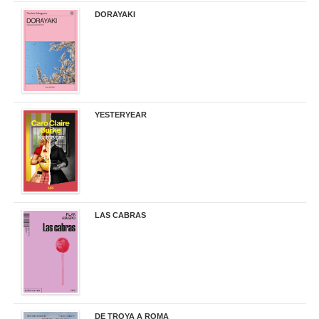
DORAYAKI
19,50 €
YESTERYEAR
21,95 €
LAS CABRAS
20,90 €
DE TROYA A ROMA