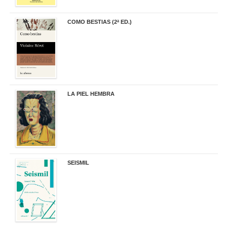
COMO BESTIAS (2ª ED.)
16,95 €
LA PIEL HEMBRA
32,90 €
SEISMIL
14,00 €