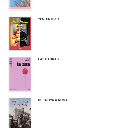
YESTERYEAR
21,95 €
LAS CABRAS
20,90 €
DE TROYA A ROMA
29,95 €