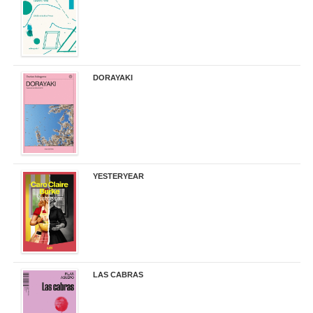
DORAYAKI
19,50 €
YESTERYEAR
21,95 €
LAS CABRAS
20,90 €