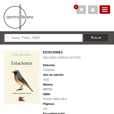
0
ESTACIONES
DELGADO GARCIA, ALFONS
Editorial:
TUNDRA
Año de edición:
2025
Materia
ARTES
ISBN:
978-84-19624-99-4
Páginas:
110
Encuadernación: