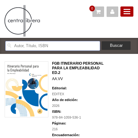
0
FGB ITINERARIO PERSONAL
PARA LA EMPLEABILIDAD
ED.2
AA.VV
Editorial:
EDITEX
Año de edición:
2026
ISBN:
978-84-1059-536-1
Páginas:
216
Encuadernación: