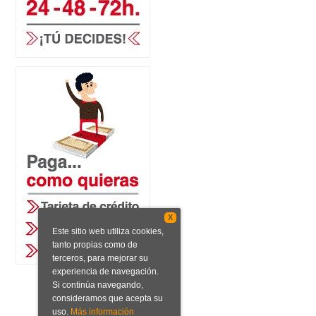
X
Este sitio web utiliza cookies,
tanto propias como de
terceros, para mejorar su
experiencia de navegación.
Si continúa navegando,
consideramos que acepta su
uso.
Más información