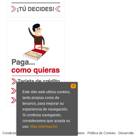
X
Este sitio web utiliza cookies,
tanto propias como de
terceros, para mejorar su
experiencia de navegación.
Si continúa navegando,
consideramos que acepta su
uso.
Más información
Condiciones de venta
Aviso legal
Protección de datos
Política de Cookies
Desarrollo