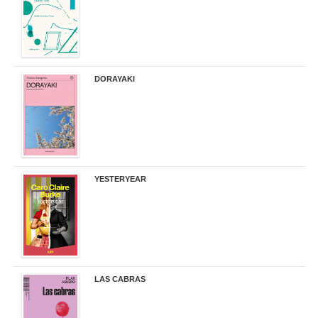
DORAYAKI
19,50 €
YESTERYEAR
21,95 €
LAS CABRAS
20,90 €