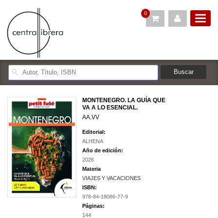
0
MONTENEGRO. LA GUÍA QUE
VA A LO ESENCIAL.
AA.VV
Editorial:
ALHENA
Año de edición:
2026
Materia
VIAJES Y VACACIONES
ISBN:
978-84-18086-77-9
Páginas:
144