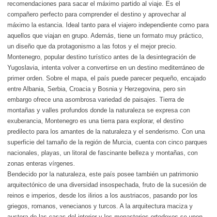
recomendaciones para sacar el máximo partido al viaje. Es el
compañero perfecto para comprender el destino y aprovechar al
máximo la estancia. Ideal tanto para el viajero independiente como para
aquellos que viajan en grupo. Además, tiene un formato muy práctico,
un diseño que da protagonismo a las fotos y el mejor precio.
Montenegro, popular destino turístico antes de la desintegración de
Yugoslavia, intenta volver a convertirse en un destino mediterráneo de
primer orden. Sobre el mapa, el país puede parecer pequeño, encajado
entre Albania, Serbia, Croacia y Bosnia y Herzegovina, pero sin
embargo ofrece una asombrosa variedad de paisajes. Tierra de
montañas y valles profundos donde la naturaleza se expresa con
exuberancia, Montenegro es una tierra para explorar, el destino
predilecto para los amantes de la naturaleza y el senderismo. Con una
superficie del tamaño de la región de Murcia, cuenta con cinco parques
nacionales, playas, un litoral de fascinante belleza y montañas, con
zonas enteras vírgenes.
Bendecido por la naturaleza, este país posee también un patrimonio
arquitectónico de una diversidad insospechada, fruto de la sucesión de
reinos e imperios, desde los ilirios a los austriacos, pasando por los
griegos, romanos, venecianos y turcos. A la arquitectura maciza y
austera de las casas del interior y los monasterios ortodoxos se unen