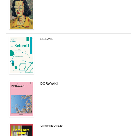
32,90 €
SEISMIL
14,00 €
DORAYAKI
19,50 €
YESTERYEAR
21,95 €