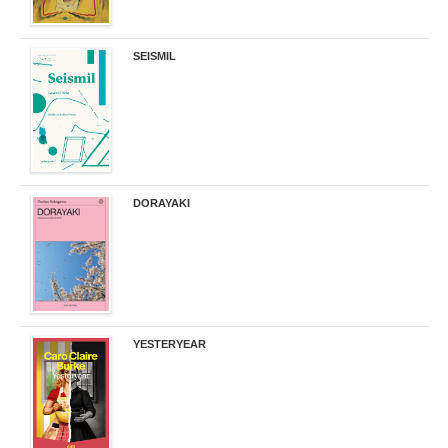
SEISMIL
14,00 €
DORAYAKI
19,50 €
YESTERYEAR
21,95 €