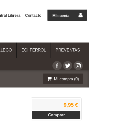
tral Librera
Contacto
Mi cuenta
ALEGO
EOI FERROL
PREVENTAS
Mi compra (
0
)
O
9,95 €
Comprar