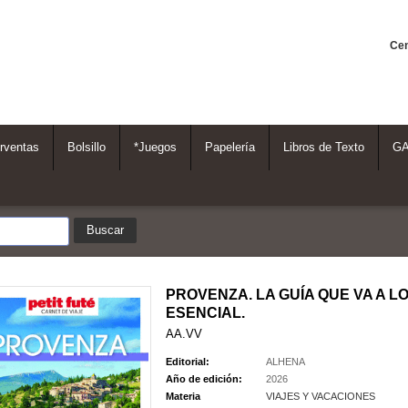
Cen
rventas
Bolsillo
*Juegos
Papelería
Libros de Texto
G
PROVENZA. LA GUÍA QUE VA A L
ESENCIAL.
AA.VV
Editorial:
ALHENA
Año de edición:
2026
Materia
VIAJES Y VACACIONES