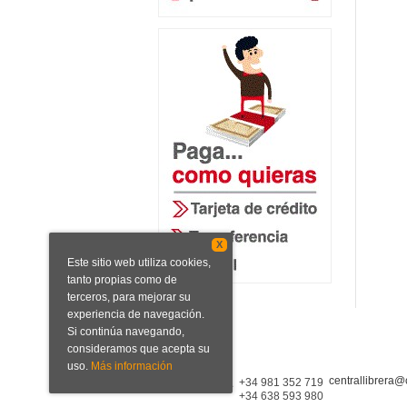
X
Este sitio web utiliza cookies,
tanto propias como de
terceros, para mejorar su
experiencia de navegación.
Si continúa navegando,
consideramos que acepta su
uso.
Más información
centrallibrera@
Central Librera
+34 981 352 719
+34 638 593 980