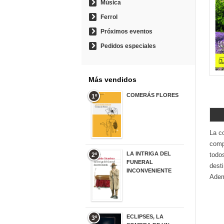
Música
Ferrol
Próximos eventos
Pedidos especiales
Más vendidos
COMERÁS FLORES
1º
19,95 €
La c
compl
LA INTRIGA DEL
todo
2º
FUNERAL
desti
INCONVENIENTE
Adem
20,90 €
ECLIPSES, LA
3º