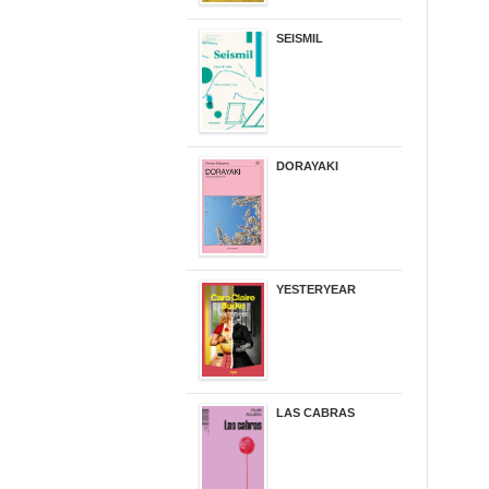
SEISMIL
14,00 €
DORAYAKI
19,50 €
YESTERYEAR
21,95 €
LAS CABRAS
20,90 €