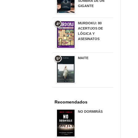
SOMBRA DE UN
GIGANTE
20,00 €
MURDOKU: 80
4º
ACERTIJOS DE
LÓGICA Y
ASESINATOS
17,90 €
MAITE
5º
22,90 €
Recomendados
NO DORMIRÁS
21,90 €