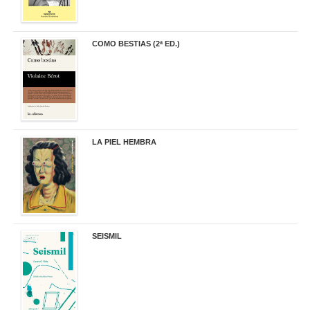
COMO BESTIAS (2ª ED.)
16,95 €
LA PIEL HEMBRA
32,90 €
SEISMIL
14,00 €