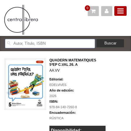
0
QUADERN MATEMATIQUES
5ºEP C.VAL 26. A
AA.VV
Editorial:
EDELVIVES
Año de edición:
2026
ISBN:
978-84-140-7260-8
Encuadernación:
RÚSTICA
Disponibilidad: