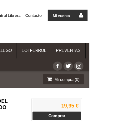
tral Librera
Contacto
Mi cuenta
ALEGO
EOI FERROL
PREVENTAS
Mi compra (
0
)
DEL
19,95 €
DO
Comprar