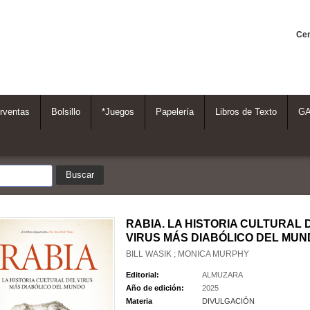
Cen
rventas
Bolsillo
*Juegos
Papelería
Libros de Texto
G
RABIA. LA HISTORIA CULTURAL 
VIRUS MÁS DIABÓLICO DEL MUN
BILL WASIK ; MONICA MURPHY
Editorial:
ALMUZARA
Año de edición:
2025
Materia
DIVULGACIÓN