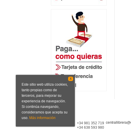
X
Este sitio web utiliza cookies,
tanto propias como de
terceros, para mejorar su
experiencia de navegación.
Si continúa navegando,
consideramos que acepta su
uso.
Más información
centrallibrera@
Central Librera
+34 981 352 719
+34 638 593 980