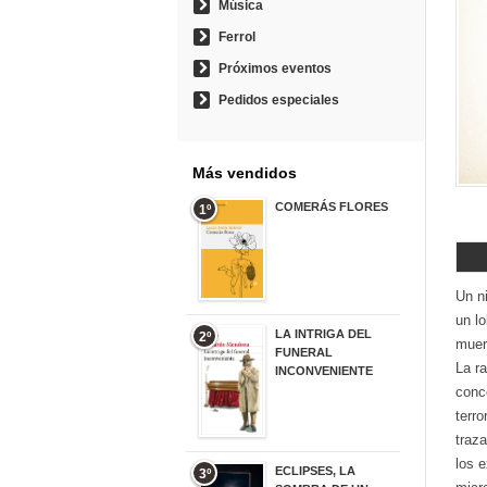
Música
Ferrol
Próximos eventos
Pedidos especiales
Más vendidos
COMERÁS FLORES
1º
19,95 €
Un ni
un l
LA INTRIGA DEL
2º
muer
FUNERAL
La r
INCONVENIENTE
conce
20,90 €
terro
traza
los 
ECLIPSES, LA
3º