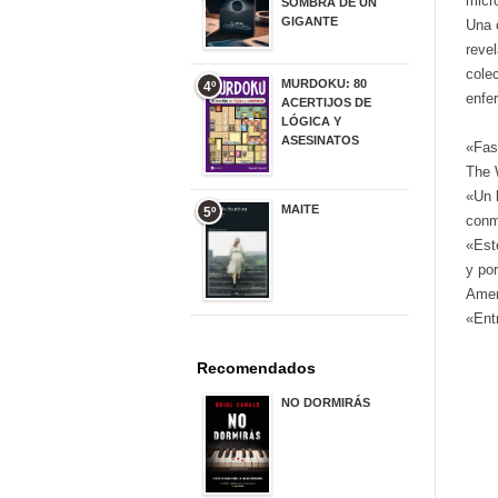
micr
SOMBRA DE UN
GIGANTE
Una o
20,00 €
reve
cole
MURDOKU: 80
4º
enfe
ACERTIJOS DE
LÓGICA Y
ASESINATOS
«Fasc
17,90 €
The 
«Un l
MAITE
5º
conm
22,90 €
«Este
y po
Amer
«Ent
Recomendados
NO DORMIRÁS
21,90 €