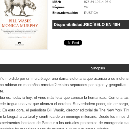
ISBN:
978-84-19414-96-0
Páginas:
240
Encuadernación:
RÚSTICA
Disponibilidad:
RECÍBELO EN 48H
Sinopsis
ño mordido por un murciélago; una dama victoriana que acaricia a su inofensi
obo rabioso en montañas remotas? relatos separados por siglos y geografías, 
te.
abia es, todavía hoy, el virus más letal que conoce la humanidad. Con una ta
de tregua una vez que alcanza el cerebro. Su verdadero poder, sin embargo, n
r. En esta obra, el periodista Bill Wasik, director editorial de The New York 
n la biografía cultural y científica de un enemigo milenario. Desde los mitos
experimentos heroicos de Pasteur a los actuales protocolos de emergencia san