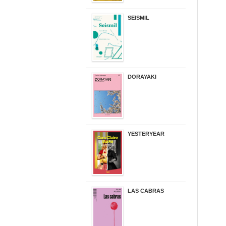
SEISMIL
14,00 €
DORAYAKI
19,50 €
YESTERYEAR
21,95 €
LAS CABRAS
20,90 €