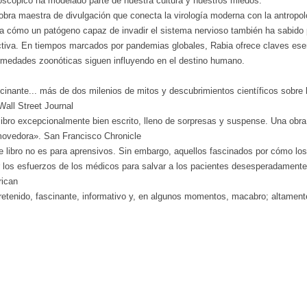
oscópico ha modelado parte de nuestra cultura y nuestros miedos.
bra maestra de divulgación que conecta la virología moderna con la antropologí
la cómo un patógeno capaz de invadir el sistema nervioso también ha sabido 
ctiva. En tiempos marcados por pandemias globales, Rabia ofrece claves es
rmedades zoonóticas siguen influyendo en el destino humano.
inante... más de dos milenios de mitos y descubrimientos científicos sobre l
Wall Street Journal
ibro excepcionalmente bien escrito, lleno de sorpresas y suspense. Una obra 
ovedora». San Francisco Chronicle
 libro no es para aprensivos. Sin embargo, aquellos fascinados por cómo los 
r los esfuerzos de los médicos para salvar a los pacientes desesperadamente 
ican
retenido, fascinante, informativo y, en algunos momentos, macabro; altament