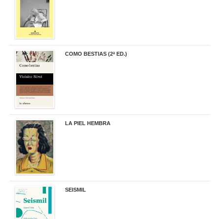
COMO BESTIAS (2ª ED.)
16,95 €
LA PIEL HEMBRA
32,90 €
SEISMIL
14,00 €