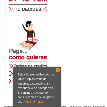
X
Este sitio web utiliza cookies,
tanto propias como de
terceros, para mejorar su
experiencia de navegación.
Si continúa navegando,
consideramos que acepta su
uso.
Más información
Condiciones de venta
Aviso legal
Protección de datos
Política de Cookies
Desarrollo