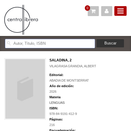
0
SALADINA, 2
VILAGRASA GRANDIA, ALBERT
Editorial:
ABADIA DE MONTSERRAT
Año de edición:
2026
Materia
LENGUAS
ISBN:
978-84-9191-412-9
Páginas:
216
Encuadernación: