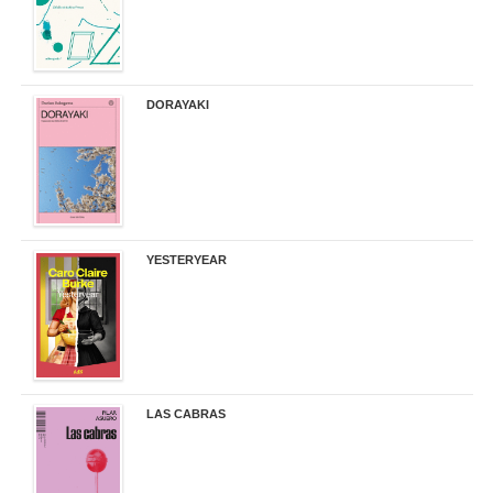
DORAYAKI
19,50 €
YESTERYEAR
21,95 €
LAS CABRAS
20,90 €