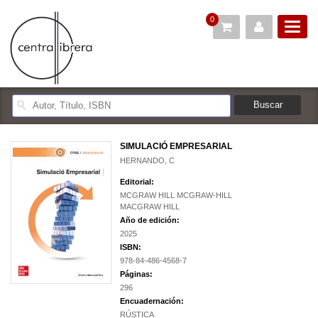
0
SIMULACIÓ EMPRESARIAL
HERNANDO, C
Editorial:
MCGRAW HILL MCGRAW-HILL
MACGRAW HILL
Año de edición:
2025
ISBN:
978-84-486-4568-7
Páginas:
296
Encuadernación:
RÚSTICA