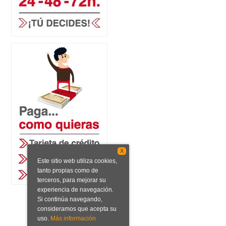
X
Este sitio web utiliza cookies,
tanto propias como de
terceros, para mejorar su
experiencia de navegación.
Si continúa navegando,
consideramos que acepta su
uso.
Más información