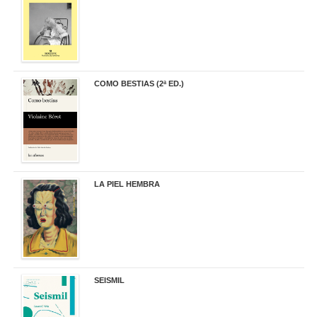
COMO BESTIAS (2ª ED.)
16,95 €
LA PIEL HEMBRA
32,90 €
SEISMIL
14,00 €