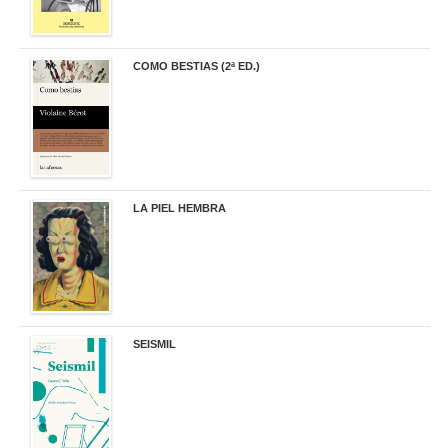
COMO BESTIAS (2ª ED.)
16,95 €
LA PIEL HEMBRA
32,90 €
SEISMIL
14,00 €