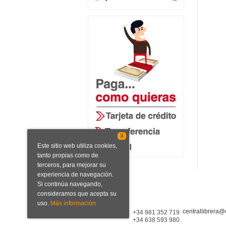
X
Este sitio web utiliza cookies,
tanto propias como de
terceros, para mejorar su
experiencia de navegación.
Si continúa navegando,
consideramos que acepta su
uso.
Más información
centrallibrera@
Central Librera
+34 981 352 719
+34 638 593 980