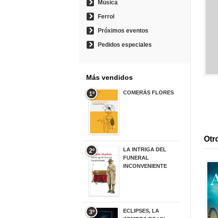
Música
Ferrol
Próximos eventos
Pedidos especiales
Más vendidos
COMERÁS FLORES
1º
19,95 €
Otro
LA INTRIGA DEL
2º
FUNERAL
INCONVENIENTE
20,90 €
ECLIPSES, LA
3º