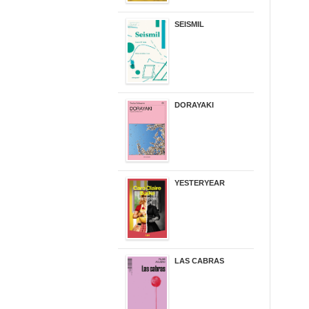
SEISMIL
14,00 €
DORAYAKI
19,50 €
YESTERYEAR
21,95 €
LAS CABRAS
20,90 €