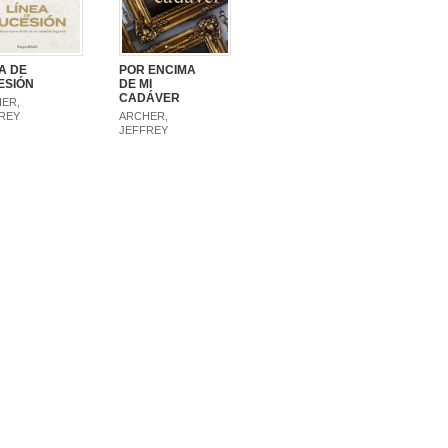
A DE
POR ENCIMA
ESIÓN
DE MI
CADÁVER
ER,
REY
ARCHER,
JEFFREY