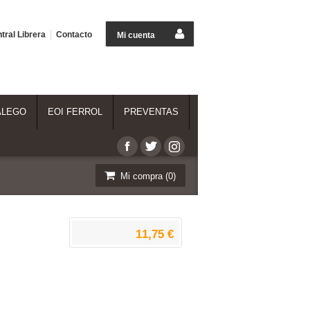
tral Librera
Contacto
Mi cuenta
ALEGO
EOI FERROL
PREVENTAS
Mi compra (
0
)
11,75 €