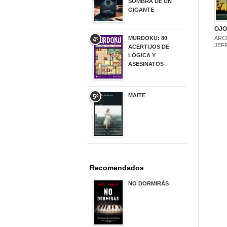
SOMBRA DE UN
GIGANTE
20,00 €
OJO
MURDOKU: 80
ARC
4º
JEF
ACERTIJOS DE
LÓGICA Y
ASESINATOS
17,90 €
MAITE
5º
22,90 €
Recomendados
NO DORMIRÁS
21,90 €