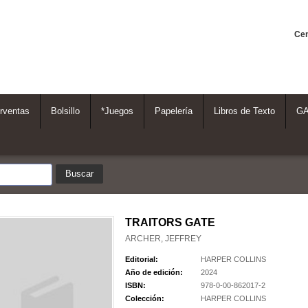
Cen
rventas
Bolsillo
*Juegos
Papelería
Libros de Texto
G
TRAITORS GATE
ARCHER, JEFFREY
Editorial:
HARPER COLLINS
Año de edición:
2024
ISBN:
978-0-00-862017-2
Colección:
HARPER COLLINS