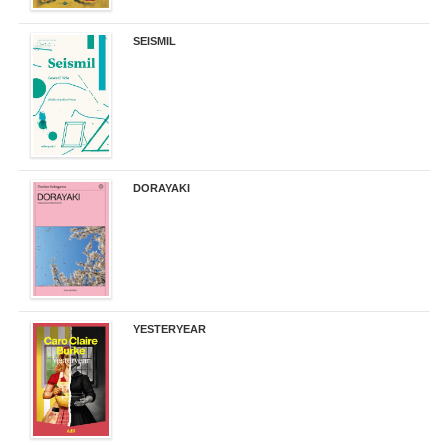
SEISMIL
14,00 €
DORAYAKI
19,50 €
YESTERYEAR
21,95 €