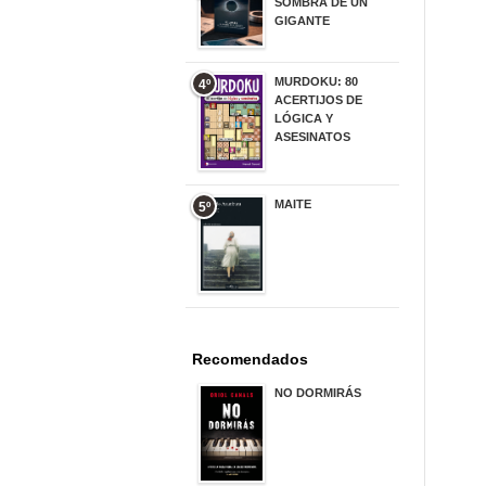
SOMBRA DE UN
GIGANTE
20,00 €
MURDOKU: 80
4º
ACERTIJOS DE
LÓGICA Y
ASESINATOS
17,90 €
MAITE
5º
22,90 €
Recomendados
NO DORMIRÁS
21,90 €