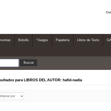
Cen
rventas
Bolsillo
*Juegos
Papelería
Libros de Texto
G
sultados para
LIBROS DEL AUTOR: hafid-nadia