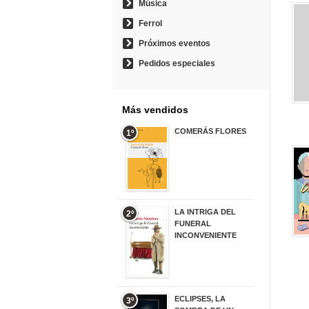
Música
Ferrol
Próximos eventos
Pedidos especiales
Más vendidos
COMERÁS FLORES
1º
19,95 €
LA INTRIGA DEL
2º
FUNERAL
INCONVENIENTE
20,90 €
ECLIPSES, LA
3º