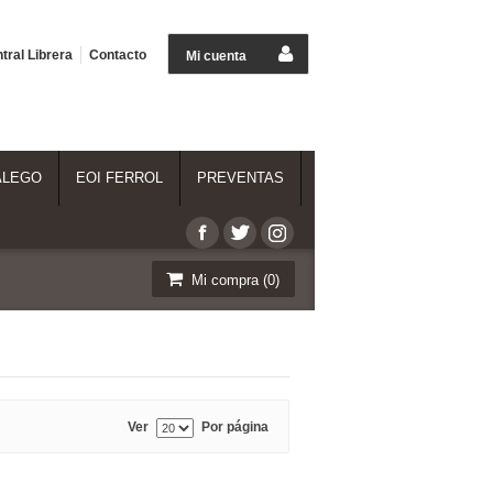
tral Librera
Contacto
Mi cuenta
ALEGO
EOI FERROL
PREVENTAS
Mi compra (
0
)
Ver
Por página