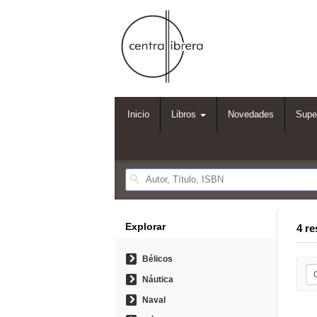
Inicio
Libros
Novedades
Supe
Explorar
4 re
Bélicos
Náutica
Naval