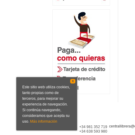
X
Este sitio web utiliza cookies,
tanto propias como de
terceros, para mejorar su
experiencia de navegación.
Si continúa navegando,
consideramos que acepta su
uso.
Más información
centrallibrera@
Central Librera
+34 981 352 719
+34 638 593 980