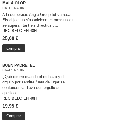
MALA OLOR
HAFID, NADIA
A la corporació Angle Group tot va rodat.
Els objectius s'assoleixen, el pressupost
se supera i tant els directius c...
RECÍBELO EN 48H
25,00 €
Comprar
BUEN PADRE, EL
HAFID, NADIA
¿Qué ocurre cuando el rechazo y el
orgullo por sentirte fuera de lugar se
confunden?J. lleva con orgullo su
apellido...
RECÍBELO EN 48H
19,95 €
Comprar