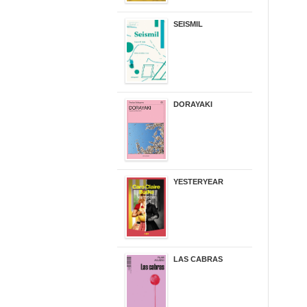
SEISMIL
14,00 €
DORAYAKI
19,50 €
YESTERYEAR
21,95 €
LAS CABRAS
20,90 €