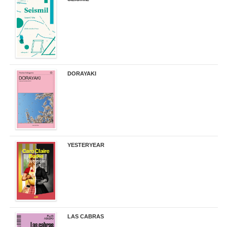
14,00 €
DORAYAKI
19,50 €
YESTERYEAR
21,95 €
LAS CABRAS
20,90 €