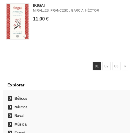
IKIGAI
MIRALLES, FRANCESC ; GARCÍA, HÉCTOR
11,00 €
01
02
03
»
Explorar
Bélicos
Náutica
Naval
Música