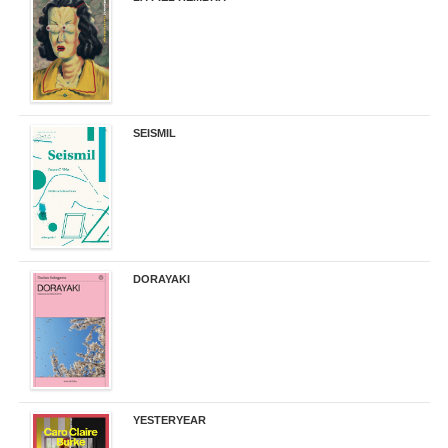
32,90 €
SEISMIL
14,00 €
DORAYAKI
19,50 €
YESTERYEAR
21,95 €