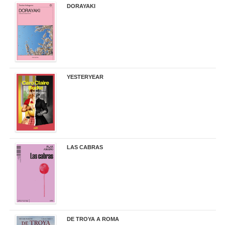
DORAYAKI
19,50 €
YESTERYEAR
21,95 €
LAS CABRAS
20,90 €
DE TROYA A ROMA