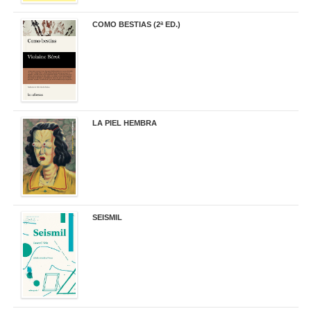
COMO BESTIAS (2ª ED.)
16,95 €
LA PIEL HEMBRA
32,90 €
SEISMIL
14,00 €