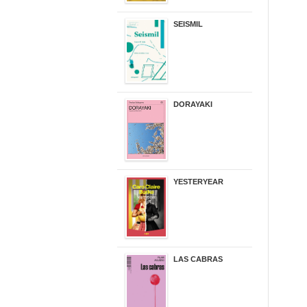
SEISMIL
14,00 €
DORAYAKI
19,50 €
YESTERYEAR
21,95 €
LAS CABRAS
20,90 €