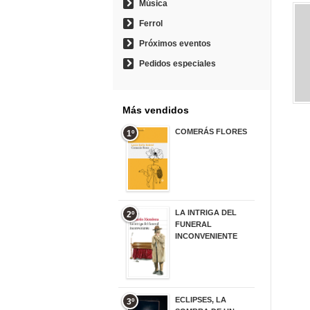
Música
Ferrol
Próximos eventos
Pedidos especiales
Más vendidos
COMERÁS FLORES
1º
19,95 €
LA INTRIGA DEL
2º
FUNERAL
INCONVENIENTE
20,90 €
ECLIPSES, LA
3º