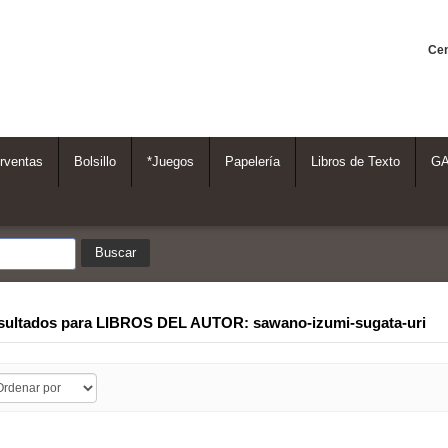
Cen
rventas
Bolsillo
*Juegos
Papelería
Libros de Texto
G
sultados para
LIBROS DEL AUTOR: sawano-izumi-sugata-uri