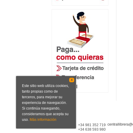
X
Este sitio web utiliza cookies,
tanto propias como de
terceros, para mejorar su
experiencia de navegación.
Si continúa navegando,
consideramos que acepta su
uso.
Más información
centrallibrera@
Central Librera
+34 981 352 719
+34 638 593 980