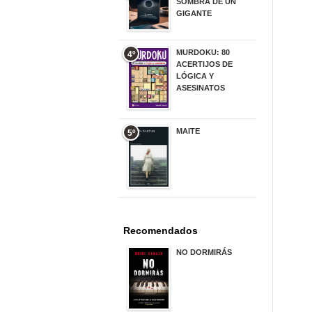
SOMBRA DE UN
GIGANTE
20,00 €
MURDOKU: 80
4º
ACERTIJOS DE
LÓGICA Y
ASESINATOS
17,90 €
MAITE
5º
22,90 €
Recomendados
NO DORMIRÁS
21,90 €