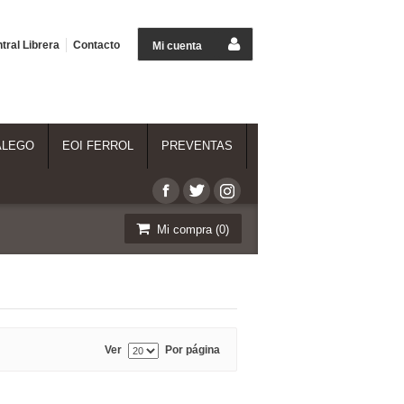
tral Librera
Contacto
Mi cuenta
ALEGO
EOI FERROL
PREVENTAS
Mi compra (
0
)
Ver
Por página