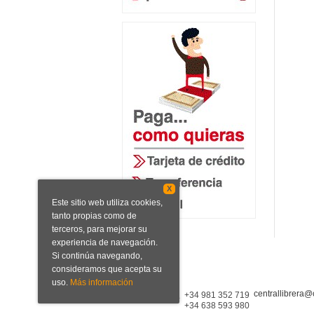
X
Este sitio web utiliza cookies,
tanto propias como de
terceros, para mejorar su
experiencia de navegación.
Si continúa navegando,
consideramos que acepta su
uso.
Más información
centrallibrera@
Central Librera
+34 981 352 719
+34 638 593 980