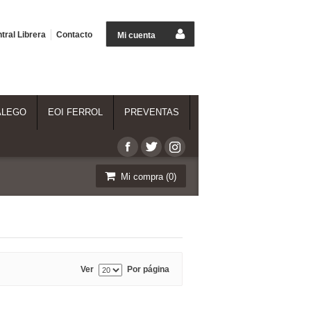
tral Librera
Contacto
Mi cuenta
ALEGO
EOI FERROL
PREVENTAS
Mi compra (
0
)
Ver
Por página