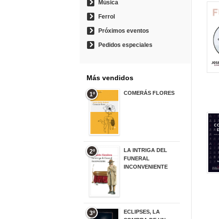
Música
Ferrol
Próximos eventos
Pedidos especiales
Más vendidos
COMERÁS FLORES
1º
19,95 €
LA INTRIGA DEL
2º
FUNERAL
INCONVENIENTE
20,90 €
ECLIPSES, LA
3º