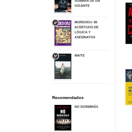
SOMBRA DE UN
GIGANTE
20,00 €
MURDOKU: 80
4º
ACERTIJOS DE
LÓGICA Y
ASESINATOS
17,90 €
MAITE
5º
22,90 €
Recomendados
NO DORMIRÁS
21,90 €