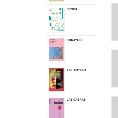
SEISMIL
14,00 €
DORAYAKI
19,50 €
YESTERYEAR
21,95 €
LAS CABRAS
20,90 €