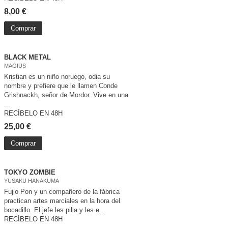
8,00 €
Comprar
BLACK METAL
MAGIUS
Kristian es un niño noruego, odia su
nombre y prefiere que le llamen Conde
Grishnackh, señor de Mordor. Vive en una
...
RECÍBELO EN 48H
25,00 €
Comprar
TOKYO ZOMBIE
YUSAKU HANAKUMA
Fujio Pon y un compañero de la fábrica
practican artes marciales en la hora del
bocadillo. El jefe les pilla y les e...
RECÍBELO EN 48H