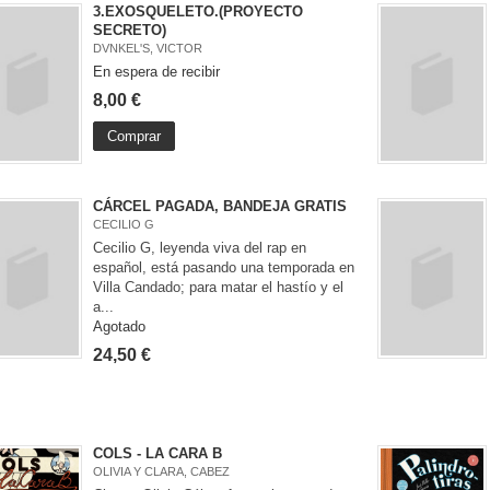
3.EXOSQUELETO.(PROYECTO
SECRETO)
DVNKEL'S, VICTOR
En espera de recibir
8,00 €
Comprar
CÁRCEL PAGADA, BANDEJA GRATIS
CECILIO G
Cecilio G, leyenda viva del rap en
español, está pasando una temporada en
Villa Candado; para matar el hastío y el
a...
Agotado
24,50 €
COLS - LA CARA B
OLIVIA Y CLARA, CABEZ