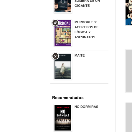
SOMBRA DE UN
GIGANTE
20,00 €
MURDOKU: 80
4º
ACERTIJOS DE
LÓGICA Y
ASESINATOS
17,90 €
MAITE
5º
22,90 €
Recomendados
NO DORMIRÁS
21,90 €