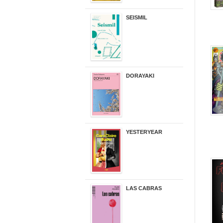
SEISMIL
14,00 €
DORAYAKI
19,50 €
YESTERYEAR
21,95 €
LAS CABRAS
20,90 €