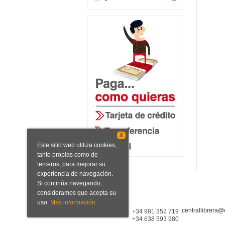
X
Este sitio web utiliza cookies,
tanto propias como de
terceros, para mejorar su
experiencia de navegación.
Si continúa navegando,
consideramos que acepta su
uso.
Más información
centrallibrera@
Central Librera
+34 981 352 719
+34 638 593 980