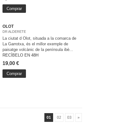
Comprar
OLOT
DR ALDERETE
La ciutat d Olot, situada a la comarca de
La Garrotxa, és el millor exemple de
paisatge volcànic de la península ibè...
RECÍBELO EN 48H
19,00 €
Comprar
01
02
03
»