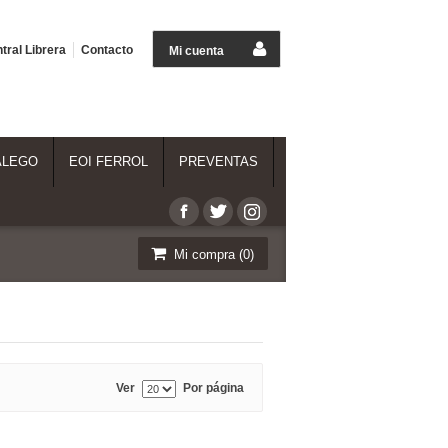
tral Librera
Contacto
Mi cuenta
ALEGO
EOI FERROL
PREVENTAS
Mi compra (
0
)
Ver
Por página