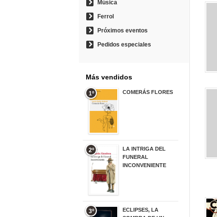
Música
Ferrol
Próximos eventos
Pedidos especiales
Más vendidos
COMERÁS FLORES
1º
19,95 €
LA INTRIGA DEL
2º
FUNERAL
INCONVENIENTE
20,90 €
ECLIPSES, LA
3º