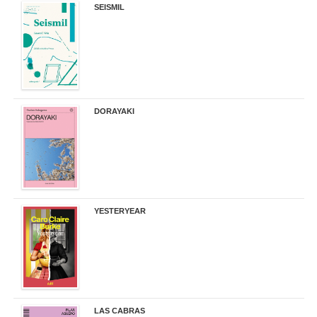
SEISMIL
14,00 €
DORAYAKI
19,50 €
YESTERYEAR
21,95 €
LAS CABRAS