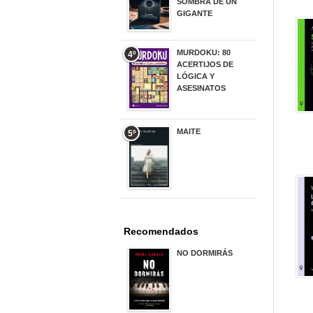
SOMBRA DE UN
GIGANTE
20,00 €
MURDOKU: 80
4º
ACERTIJOS DE
LÓGICA Y
ASESINATOS
17,90 €
MAITE
5º
22,90 €
Recomendados
NO DORMIRÁS
21,90 €