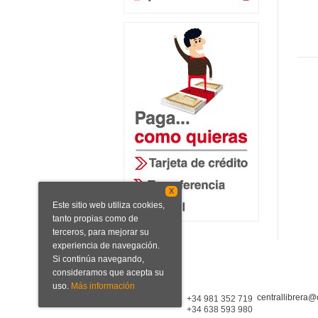
X
Este sitio web utiliza cookies,
tanto propias como de
terceros, para mejorar su
experiencia de navegación.
Si continúa navegando,
consideramos que acepta su
uso.
Más información
centrallibrera@
Central Librera
+34 981 352 719
+34 638 593 980