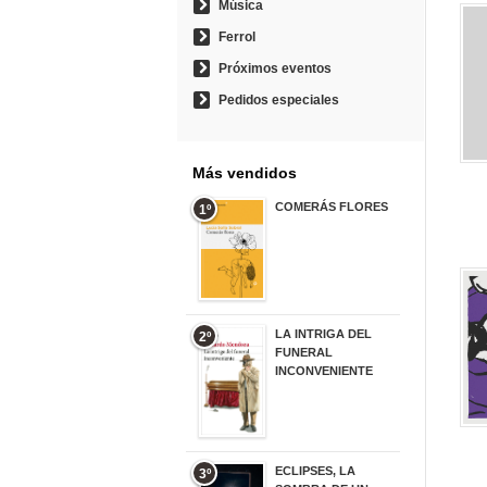
Música
Ferrol
Próximos eventos
Pedidos especiales
Más vendidos
COMERÁS FLORES
1º
19,95 €
LA INTRIGA DEL
2º
FUNERAL
INCONVENIENTE
20,90 €
ECLIPSES, LA
3º