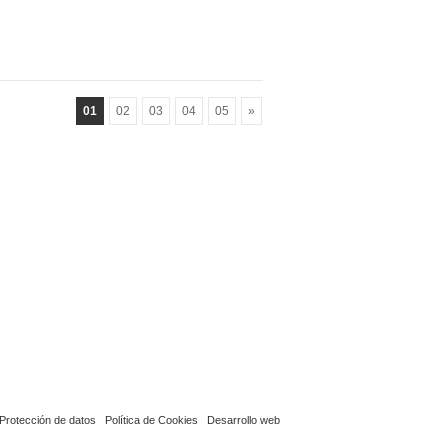
01
02
03
04
05
»
Protección de datos
Política de Cookies
Desarrollo web