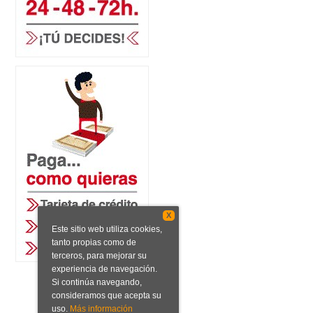
X
Este sitio web utiliza cookies,
tanto propias como de
terceros, para mejorar su
experiencia de navegación.
Si continúa navegando,
consideramos que acepta su
uso.
Más información