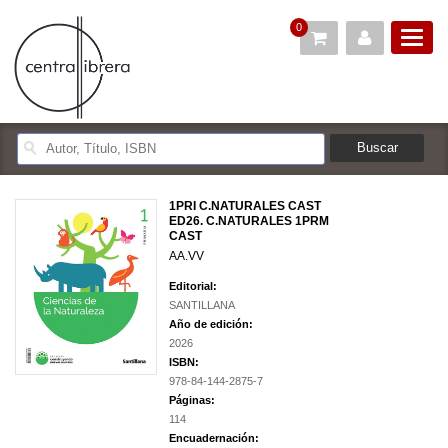
0
1PRI C.NATURALES CAST
ED26. C.NATURALES 1PRM
CAST
AA.VV
Editorial:
SANTILLANA
Año de edición:
2026
ISBN:
978-84-144-2875-7
Páginas:
114
Encuadernación: