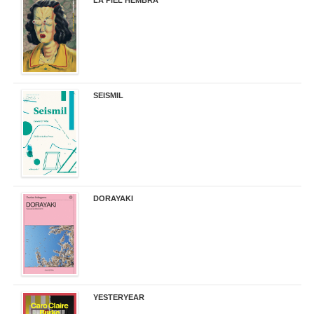
LA PIEL HEMBRA
32,90 €
SEISMIL
14,00 €
DORAYAKI
19,50 €
YESTERYEAR
21,95 €