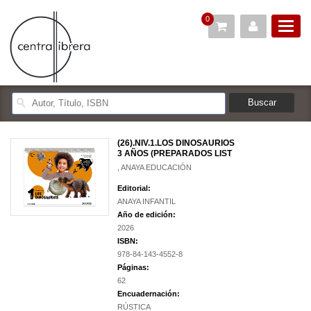
0
(26).NIV.1.LOS DINOSAURIOS
3 AÑOS (PREPARADOS LIST
, ANAYA EDUCACIÓN
Editorial:
ANAYA INFANTIL
Año de edición:
2026
ISBN:
978-84-143-4552-8
Páginas:
62
Encuadernación:
RÚSTICA