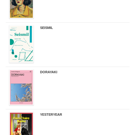
SEISMIL
14,00 €
DORAYAKI
19,50 €
YESTERYEAR
21,95 €