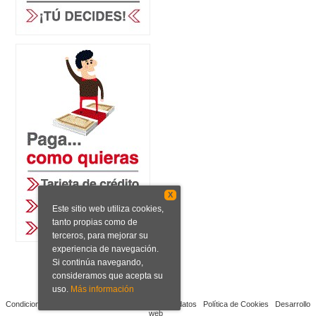
X
Este sitio web utiliza cookies,
tanto propias como de
terceros, para mejorar su
experiencia de navegación.
Si continúa navegando,
consideramos que acepta su
uso.
Más información
Condiciones de venta
Aviso legal
Protección de datos
Política de Cookies
Desarrollo
web